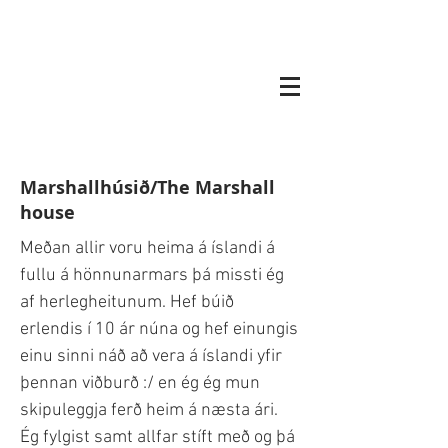
Marshallhúsið/The Marshall
house
Meðan allir voru heima á íslandi á
fullu á hönnunarmars þá missti ég
af herlegheitunum. Hef búið
erlendis í 10 ár núna og hef einungis
einu sinni náð að vera á íslandi yfir
þennan viðburð :/ en ég ég mun
skipuleggja ferð heim á næsta ári.
Ég fylgist samt allfar stíft með og þá