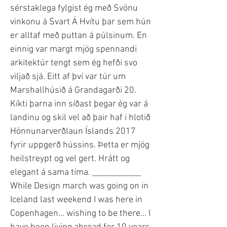
sérstaklega fylgist ég með Svönu
vinkonu á Svart Á Hvítu þar sem hún
er alltaf með puttan á púlsinum. En
einnig var margt mjög spennandi
arkitektúr tengt sem ég hefði svo
viljað sjá. Eitt af því var túr um
Marshallhúsið á Grandagarði 20.
Kíkti þarna inn síðast þegar ég var á
landinu og skil vel að þair haf i hlotið
Hönnunarverðlaun Íslands 2017
fyrir uppgerð hússins. Þetta er mjög
heilstreypt og vel gert. Hrátt og
elegant á sama tíma. ____________
While Design march was going on in
Iceland last weekend I was here in
Copenhagen... wishing to be there... I