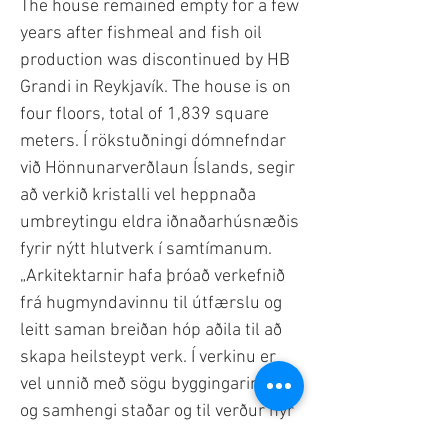
The house remained empty for a few
years after fishmeal and fish oil
production was discontinued by HB
Grandi in Reykjavík. The house is on
four floors, total of 1,839 square
meters. Í rökstuðningi dómnefndar
við Hönnunarverðlaun Íslands, segir
að verkið kristalli vel heppnaða
umbreytingu eldra iðnaðarhúsnæðis
fyrir nýtt hlutverk í samtímanum.
„Arkitektarnir hafa þróað verkefnið
frá hugmyndavinnu til útfærslu og
leitt saman breiðan hóp aðila til að
skapa heilsteypt verk. Í verkinu er
vel unnið með sögu byggingarinnar
og samhengi staðar og til verður nýr
áfangastaður fyrir samtímalist í