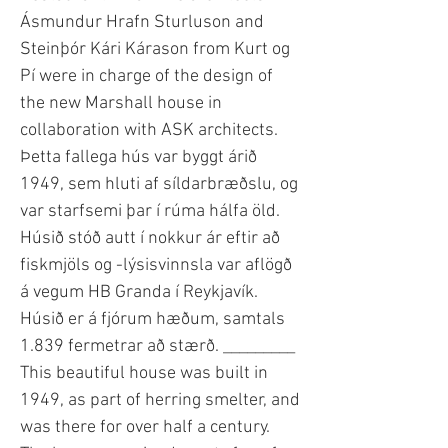
Ásmundur Hrafn Sturluson and
Steinþór Kári Kárason from Kurt og
Pí were in charge of the design of
the new Marshall house in
collaboration with ASK architects.
Þetta fallega hús var byggt árið
1949, sem hluti af síldarbræðslu, og
var starfsemi þar í rúma hálfa öld.
Húsið stóð autt í nokkur ár eftir að
fiskmjöls og -lýsisvinnsla var aflögð
á vegum HB Granda í Reykjavík.
Húsið er á fjórum hæðum, samtals
1.839 fermetrar að stærð. _________
This beautiful house was built in
1949, as part of herring smelter, and
was there for over half a century.