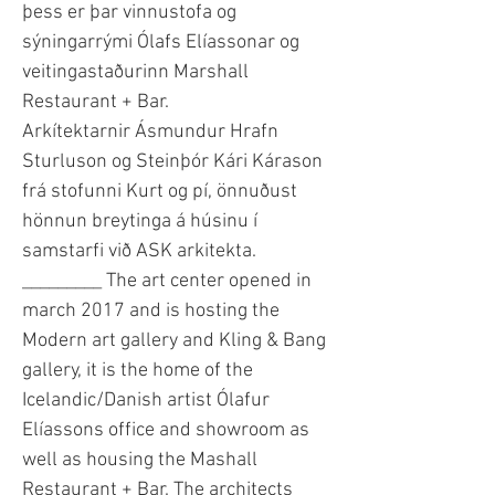
þess er þar vinnustofa og
sýningarrými Ólafs Elíassonar og
veitingastaðurinn Marshall
Restaurant + Bar.
Arkítektarnir Ásmundur Hrafn
Sturluson og Steinþór Kári Kárason
frá stofunni Kurt og pí, önnuðust
hönnun breytinga á húsinu í
samstarfi við ASK arkitekta.
_________ The art center opened in
march 2017 and is hosting the
Modern art gallery and Kling & Bang
gallery, it is the home of the
Icelandic/Danish artist Ólafur
Elíassons office and showroom as
well as housing the Mashall
Restaurant + Bar. The architects