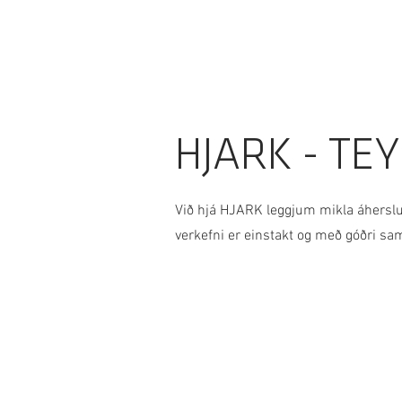
HJARK - TE
Við hjá HJARK leggjum mikla áherslu
verkefni er einstakt og með góðri sa