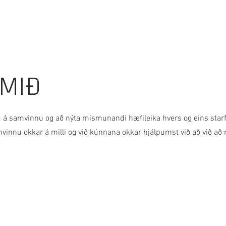
YMIÐ
 á samvinnu og að nýta mismunandi hæfileika hvers og eins starfs
mvinnu okkar á milli og við kúnnana okkar hjálpumst við að við a