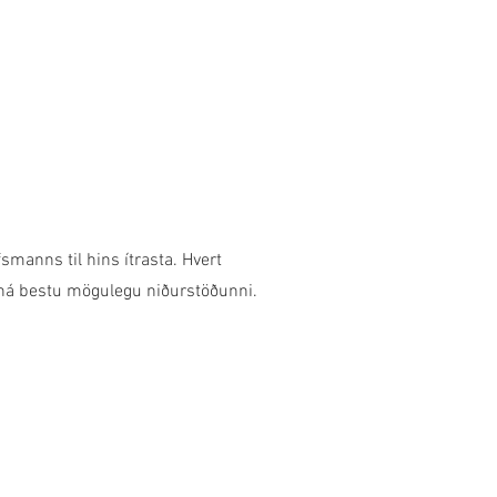
manns til hins ítrasta. Hvert
ð ná bestu mögulegu niðurstöðunni.